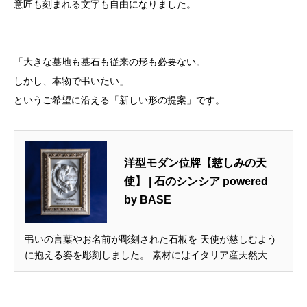
意匠も刻まれる文字も自由になりました。
「大きな墓地も墓石も従来の形も必要ない。
しかし、本物で弔いたい」
というご希望に沿える「新しい形の提案」です。
洋型モダン位牌【慈しみの天
使】 | 石のシンシア powered
by BASE
弔いの言葉やお名前が彫刻された石板を 天使が慈しむよう
に抱える姿を彫刻しました。 素材にはイタリア産天然大理
石 ビアンコ・カララを使用、 天使像は本物の彫刻です。 さ
らに、文字も印刷ではなく 本物の彫刻ですので、 消えたり
することがありません。