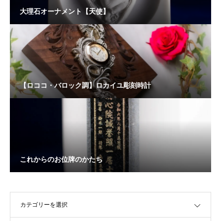
大理石オーナメント【天使】
【ロココ・バロック調】ロカイユ彫刻時計
これからのお位牌のかたち
OPEN
OPEN