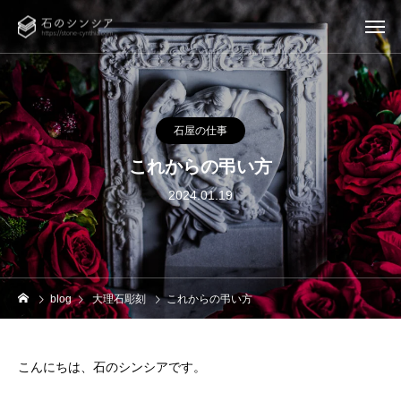
石屋の仕事
これからの弔い方
2024.01.19
blog
大理石彫刻
これからの弔い方
こんにちは、石のシンシアです。