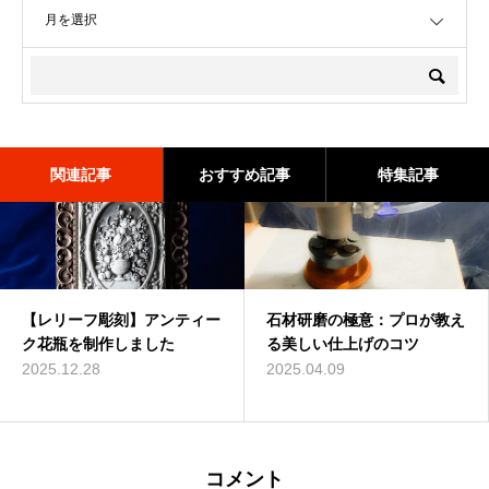
関連記事
おすすめ記事
特集記事
【レリーフ彫刻】アンティー
名作彫刻を勝手にリメイクし
大理石彫刻
石材研磨の極意：プロが教え
大理石カメオ
石に彫刻をする
ク花瓶を制作しました
てみた【Blender】
る美しい仕上げのコツ
2023.02.18
2023.03.13
2023.02.20
2025.12.28
2023.05.13
2025.04.09
コメント